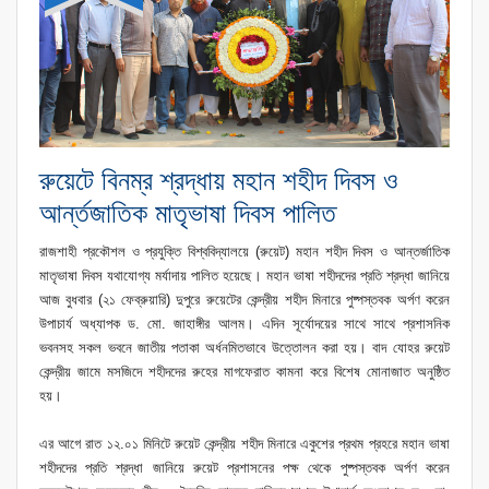
রুয়েটে বিনম্র শ্রদ্ধায় মহান শহীদ দিবস ও
আর্ন্তজাতিক মাতৃভাষা দিবস পালিত
রাজশাহী প্রকৌশল ও প্রযুক্তি বিশ্ববিদ্যালয়ে (রুয়েট) মহান শহীদ দিবস ও আন্তর্জাতিক
মাতৃভাষা দিবস যথাযোগ্য মর্যাদায় পালিত হয়েছে। মহান ভাষা শহীদদের প্রতি শ্রদ্ধা জানিয়ে
আজ বুধবার (২১ ফেব্রুয়ারি) দুপুরে রুয়েটের কেন্দ্রীয় শহীদ মিনারে পুষ্পস্তবক অর্পণ করেন
উপাচার্য অধ্যাপক ড. মো. জাহাঙ্গীর আলম। এদিন সূর্যোদয়ের সাথে সাথে প্রশাসনিক
ভবনসহ সকল ভবনে জাতীয় পতাকা অর্ধনমিতভাবে উত্তোলন করা হয়। বাদ যোহর রুয়েট
কেন্দ্রীয় জামে মসজিদে শহীদদের রুহের মাগফেরাত কামনা করে বিশেষ মোনাজাত অনুষ্ঠিত
হয়।
এর আগে রাত ১২.০১ মিনিটে রুয়েট কেন্দ্রীয় শহীদ মিনারে একুশের প্রথম প্রহরে মহান ভাষা
শহীদদের প্রতি শ্রদ্ধা জানিয়ে রুয়েট প্রশাসনের পক্ষ থেকে পুষ্পস্তবক অর্পণ করেন