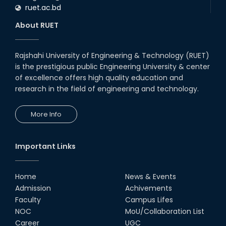
ruet.ac.bd
রুয়েটে কোলাবোরেটিভ মিট-২০২৪
About RUET
20th Mar, 24
Rajshahi University of Engineering & Technology (RUET)
রুয়েটে স্নাতক ১ম বর্ষ সমন্বিত ভর্তি পরীক্ষা নিয়ে
is the prestigious public Engineering University & center
আইনশৃঙ্খলা রক্ষাকারী বাহিনীর সাথে সমন্বয় সভা
of excellence offers high quality education and
অনুষ্ঠ...
research in the field of engineering and technology.
28th Feb, 24
More Info
রুয়েটে গবেষণা প্রকল্পের অগ্রগতি বিষয়ক সেমিনার
অনুষ্ঠিত
27th Feb, 24
Important Links
রুয়েটকে দেশের প্রথম গবেষণাভিত্তিক স্মার্ট
বিশ্ববিদ্যালয় হিসেবে গড়ে তোলা হবে
Home
News & Events
17th Feb, 24
Admission
Achivements
Faculty
Campus Lifes
NOC
MoU/Collaboration List
রুয়েটে পালিত হয়েছে জাতীয় গ্রন্থাগার দিবস
Career
UGC