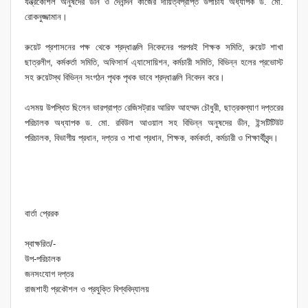
যন্ত্রকৌশল অনুষদের ডীন ও দৈনন্দিন কাজের দায়িত্বপ্রাপ্ত উপাচার্য অধ্যাপক ড. মো.
রোকনুজ্জামান।
রুয়েট প্রশাসনের পক্ষ থেকে শ্রদ্ধাঞ্জলি নিবেদনের পরপরই শিক্ষক সমিতি, রুয়েট শাখা
ছাত্রলীগ, কর্মকর্তা সমিতি, অফিসার্স এ্যাসোয়িশন, কর্মচারী সমিতি, বিভিন্ন হলের প্রভোস্ট
সহ রুয়েটস্থ বিভিন্ন সংগঠন পৃথক পৃথক ভাবে শ্রদ্ধাঞ্জলি নিবেদন করে।
এসময় উপস্থিত ছিলেন ভারপ্রাপ্ত রেজিসট্রার আরিফ আহম্মদ চৌধুরী, ছাত্রকল্যাণ দপ্তরের
পরিচালক অধ্যাপক ড. মো. রবিউল আওয়াল সহ বিভিন্ন অনুষদের ডীন, ইন্সটিটিউট
পরিচালক, বিভাগীয় প্রধান, দপ্তর ও শাখা প্রধান, শিক্ষক, কর্মকর্তা, কর্মচারী ও শিক্ষার্থীবৃন্দ।
বার্তা প্রেরক
স্বাক্ষরিত/-
উপ-পরিচালক
জনসংযোগ দপ্তর
রাজশাহী প্রকৌশল ও প্রযুক্তি বিশ্ববিদ্যালয়