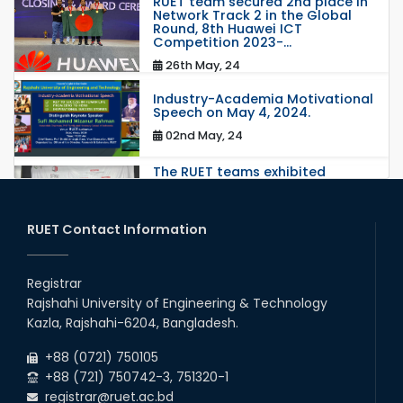
RUET team secured 2nd place in
Network Track 2 in the Global
Round, 8th Huawei ICT
Competition 2023-...
26th May, 24
Industry-Academia Motivational
Speech on May 4, 2024.
02nd May, 24
The RUET teams exhibited
outstanding performance at the
IUT 11th National ICT Fest
Programming Conte...
RUET Contact Information
27th Apr, 24
RUET Shines at 46th ICPC: RUET
seized the opportunity to
Registrar
compete in this 46th global final
round.
Rajshahi University of Engineering & Technology
19th Apr, 24
Kazla, Rajshahi-6204, Bangladesh.
+88 (0721) 750105
রুয়েটে পোস্ট গ্রাজুয়েট শিক্ষার্থীদের ওরিয়েন্টেশন অনুষ্ঠিত
+88 (721) 750742-3, 751320-1
01st Apr, 24
registrar@ruet.ac.bd